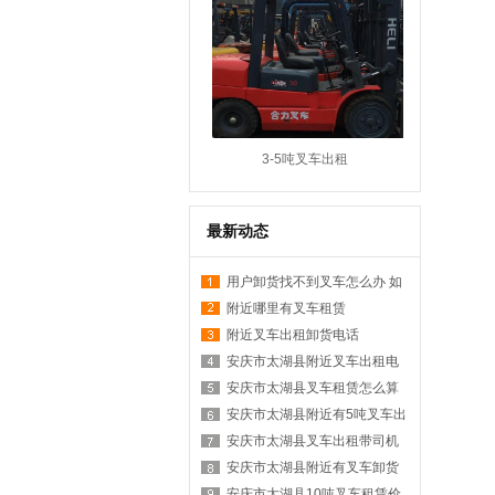
3-5吨叉车出租
最新动态
用户卸货找不到叉车怎么办 如
何在附近找叉车
附近哪里有叉车租赁
附近叉车出租卸货电话
安庆市太湖县附近叉车出租电
话是多少？
安庆市太湖县叉车租赁怎么算
台班？
安庆市太湖县附近有5吨叉车出
租吗？
安庆市太湖县叉车出租带司机
价格？
安庆市太湖县附近有叉车卸货
服务吗？
安庆市太湖县10吨叉车租赁价