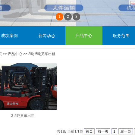
1
2
3
成功案例
新闻动态
产品中心
服务范围
页
>>
产品中心
>>
3吨-5吨叉车出租
3-5吨叉车出租
共1条 当前1/1页
首页
前一页
1
后一页