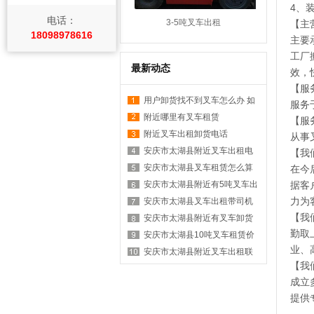
4、
电话：
3-5吨叉车出租
【主
18098978616
主要
工厂
最新动态
效，
【服
用户卸货找不到叉车怎么办 如
服务
何在附近找叉车
附近哪里有叉车租赁
【服
附近叉车出租卸货电话
从事
安庆市太湖县附近叉车出租电
【我
话是多少？
安庆市太湖县叉车租赁怎么算
在今
据客
台班？
安庆市太湖县附近有5吨叉车出
力为
租吗？
安庆市太湖县叉车出租带司机
【我
价格？
安庆市太湖县附近有叉车卸货
勤取
服务吗？
安庆市太湖县10吨叉车租赁价
业、
格表？
安庆市太湖县附近叉车出租联
【我
系方式有哪些？
成立
提供