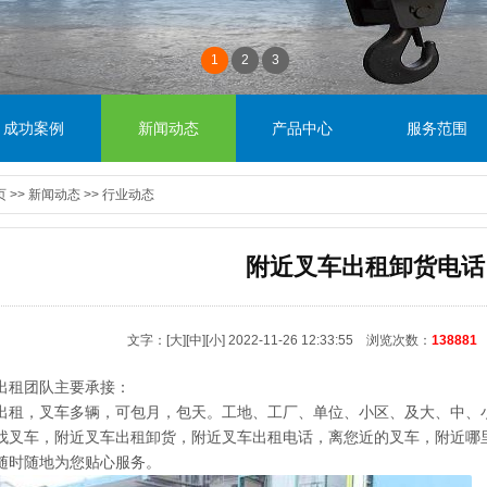
1
2
3
成功案例
新闻动态
产品中心
服务范围
页
>>
新闻动态
>>
行业动态
附近叉车出租卸货电话
文字：
[大]
[中]
[小]
2022-11-26 12:33:55 浏览次数：
138881
出租团队主要承接：
出租，叉车多辆，可包月，包天。工地、工厂、单位、小区、及大、中、
找叉车，
附近叉车出租
卸货，附近叉车出租电话，离您近的叉车，附近哪
随时随地为您贴心服务。