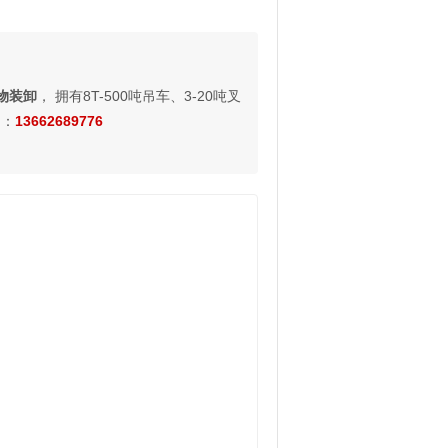
物装卸
， 拥有8T-500吨吊车、3-20吨叉
询：
13662689776
。