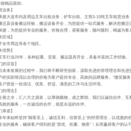
装箱物品装卸。
营业务】
承接大连市内及周边叉车出租业务，铲车出租。主营3-10吨叉车租赁业
搬迁及设备搬运经验，搬运设备齐全，为您提供一站式服务，解决您搬迁
快捷，为您提供专业的服务。价格合理，昼夜服务，随叫随到，竭诚为客
务区域】
于全市周边等各个地区。
务优势】
叉车行业20年，各种起重、安装、搬运器具齐全，具备丰富的工作经验。
们的宗旨】
后未来发展的过程中，我们将不断研究创新，汲取先进的管理理念和先进
户的实际情况以合理的价格为客户提供专业、高效的品牌服务。“微笑服务
客户营造一份清洁、优美、舒适、满意的工作与生活环境。
们的理念】
上善之水，汇八方之源泉，以厚德载物，成之辉煌。我们以诚信合作、互
高效的服务，一次诚信的合作，就是永远的伙伴。
们承诺】
多年来始终坚持“顾客至上，诚信互利，信誉至上”的经营理念，以优惠的
专业的服务，确保客户得到的是“质优、价廉、物美”！从而赢得客户的认