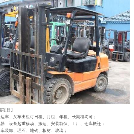
营项目】
搬运车、叉车出租可日租、月租、年租、长期租均可；
机器、设备起重移动、搬运、安装就位、工厂、仓库搬迁；
叉车装卸、理石、地砖、板材、玻璃；