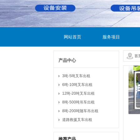
网站首页
服务项目
首
产品中心
3吨-5吨叉车出租
6吨-10吨叉车出租
12吨-20吨叉车出租
8吨-500吨吊车出租
8吨-200吨随车吊出租
道路救援叉车出租
推荐产品