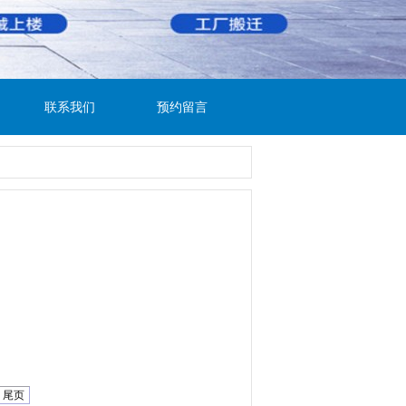
联系我们
预约留言
尾页